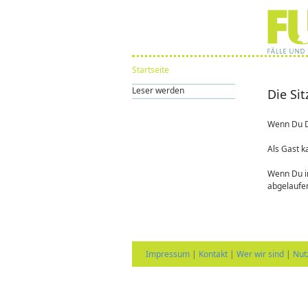
Startseite
Leser werden
Die Si
Wenn Du D
Als Gast k
Wenn Du in
abgelaufe
Impressum
|
Kontakt
|
Wer wir sind
|
Nut